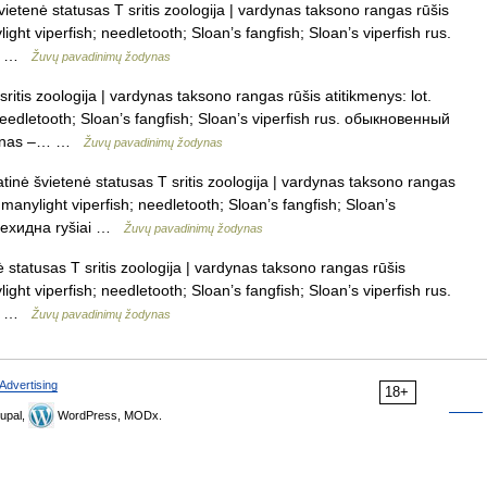
ietenė statusas T sritis zoologija | vardynas taksono rangas rūšis
ight viperfish; needletooth; Sloan’s fangfish; Sloan’s viperfish rus.
ai …
Žuvų pavadinimų žodynas
ritis zoologija | vardynas taksono rangas rūšis atitikmenys: lot.
needletooth; Sloan’s fangfish; Sloan’s viperfish rus. обыкновенный
erminas –… …
Žuvų pavadinimų žodynas
tinė švietenė statusas T sritis zoologija | vardynas taksono rangas
 manylight viperfish; needletooth; Sloan’s fangfish; Sloan’s
а ехидна ryšiai …
Žuvų pavadinimų žodynas
 statusas T sritis zoologija | vardynas taksono rangas rūšis
ight viperfish; needletooth; Sloan’s fangfish; Sloan’s viperfish rus.
ai …
Žuvų pavadinimų žodynas
Advertising
18+
upal,
WordPress, MODx.