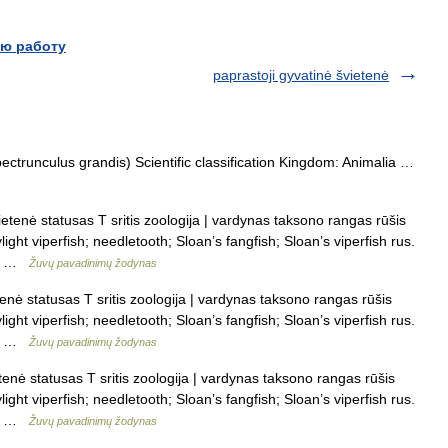
ю работу
paprastoji gyvatinė švietenė
trunculus grandis) Scientific classification Kingdom: Animalia …
etenė statusas T sritis zoologija | vardynas taksono rangas rūšis
ight viperfish; needletooth; Sloan’s fangfish; Sloan’s viperfish rus.
ai …
Žuvų pavadinimų žodynas
enė statusas T sritis zoologija | vardynas taksono rangas rūšis
ight viperfish; needletooth; Sloan’s fangfish; Sloan’s viperfish rus.
ai …
Žuvų pavadinimų žodynas
enė statusas T sritis zoologija | vardynas taksono rangas rūšis
ight viperfish; needletooth; Sloan’s fangfish; Sloan’s viperfish rus.
ai …
Žuvų pavadinimų žodynas