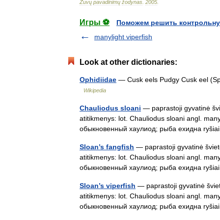
Žuvų
pavadinimų
žodynas
.
2005
.
Игры ⚽
Поможем решить контрольну
manylight viperfish
Look at other dictionaries:
Ophidiidae
— Cusk eels Pudgy Cusk eel (Spec
Wikipedia
Chauliodus sloani
— paprastoji gyvatinė švi
atitikmenys: lot. Chauliodus sloani angl. manyl
обыкновенный хаулиод; рыба ехидна ryši
Sloan’s fangfish
— paprastoji gyvatinė šviet
atitikmenys: lot. Chauliodus sloani angl. manyl
обыкновенный хаулиод; рыба ехидна ryši
Sloan’s viperfish
— paprastoji gyvatinė šviet
atitikmenys: lot. Chauliodus sloani angl. manyl
обыкновенный хаулиод; рыба ехидна ryši