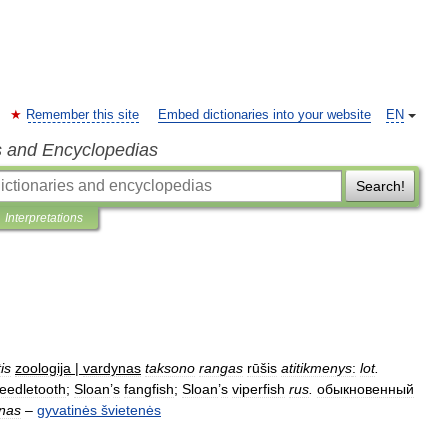
Remember this site
Embed dictionaries into your website
EN
s and Encyclopedias
Search!
Interpretations
tis
zoologija
|
vardynas
taksono
rangas
rūšis
atitikmenys
:
lot
.
eedletooth
;
Sloan
’
s
fangfish
;
Sloan
’
s
viperfish
rus
.
обыкновенный
inas
–
gyvatinės
švietenės