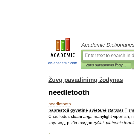
Academic Dictionarie
en-academic.com
Žuvų pavadinimų žodynas
Žuvų pavadinimų žodynas
needletooth
needletooth
paprastoji
gyvatinė
švietenė
statusas
T
sri
Chauliodus
sloani
angl
.
manylight
viperfish
;
n
хаулиод
;
рыба
ехидна
ryšiai
:
platesnis
term